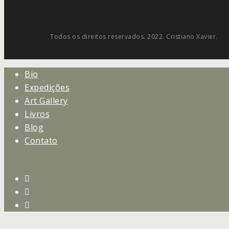
Todos os direitos reservados. 2022. Cristiano Xavier.
Close
Bio
Menu
Expedições
Art Gallery
Livros
Blog
Contato
instagram
whatsapp
email