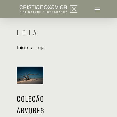
Skip
to
main
content
LOJA
Início
Loja
COLEÇÃO
ÁRVORES