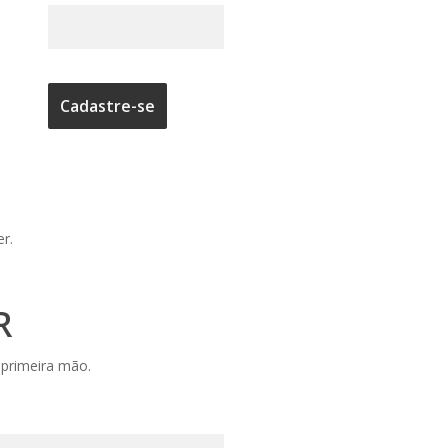
er.
R
 primeira mão.