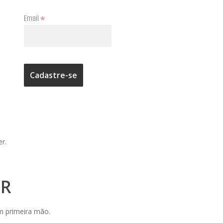
Email
*
er.
ER
m primeira mão.