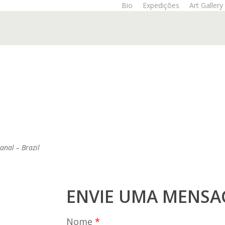
Bio
Expedições
Art Gallery
anal – Brazil
ENVIE UMA MENS
Nome
*